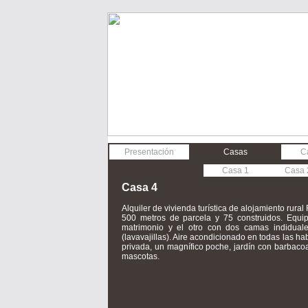
Presentación
Casas
C
Casa 1
Casa 
Casa 4
Alquiler de vivienda turística de alojamiento ru
500 metros de parcela y 75 construidos. Equi
matrimonio y el otro con dos camas indidual
(lavavajillas). Aire acondicionado en todas las ha
privada, un magnífico poche, jardín con barbac
mascotas.